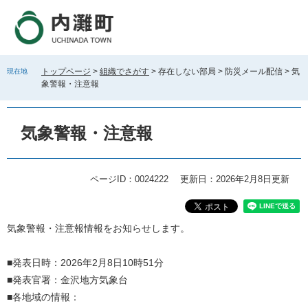
ペ
メ
ー
ニ
ジ
ュ
の
ー
先
を
トップページ
>
組織でさがす
>
存在しない部局
>
防災メール配信
>
気
現在地
頭
飛
象警報・注意報
で
ば
す
し
。
て
気象警報・注意報
本
文
へ
ページID：0024222
更新日：2026年2月8日更新
本
気象警報・注意報情報をお知らせします。
文
■発表日時：2026年2月8日10時51分
■発表官署：金沢地方気象台
■各地域の情報：