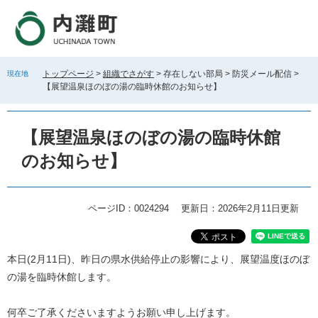
ペ
メ
ー
ニ
ジ
ュ
の
ー
先
を
トップページ
>
組織でさがす
>
存在しない部局
>
防災メール配信
>
現在地
頭
飛
【展望温泉ほのぼの湯の臨時休館のお知らせ】
で
ば
す
し
。
て
【展望温泉ほのぼの湯の臨時休館
本
文
のお知らせ】
へ
ページID：0024294
更新日：2026年2月11日更新
本
本日(2月11日)、昨日の県水供給停止の影響により、展望温度ほのぼ
文
の湯を臨時休館します。
何卒ご了承くださいますようお願い申し上げます。