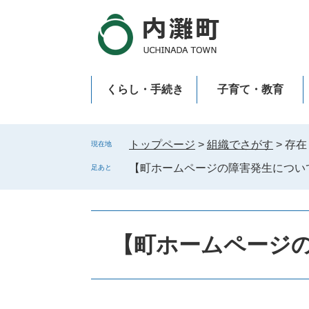
ペ
メ
ー
ニ
ジ
ュ
の
ー
先
を
くらし・手続き
子育て・教育
頭
飛
で
ば
新型コロナウイルス感染症
す
し
。
て
トップページ
>
組織でさがす
>
存在
現在地
本
【町ホームページの障害発生につい
足あと
文
へ
【町ホームページ