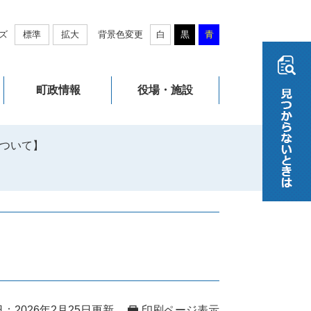
ズ
標準
拡大
背景色変更
白
黒
青
町政情報
役場・施設
ついて】
：2026年2月25日更新
印刷ページ表示