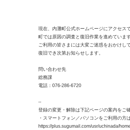
本
現在、内灘町公式ホームページにアクセス
文
町では原因の調査と復旧作業を進めていま
ご利用の皆さまには大変ご迷惑をおかけし
復旧でき次第お知らせします。
問い合わせ先
総務課
電話：076-286-6720
--
登録の変更・解除は下記ページの案内をご
・スマートフォン／パソコンをご利用の方
https://plus.sugumail.com/usr/uchinada/hom