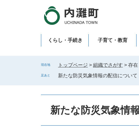
ペ
メ
ー
ニ
ジ
ュ
の
ー
先
を
くらし・手続き
子育て・教育
頭
飛
で
ば
新型コロナウイルス感染症
す
し
。
て
トップページ
>
組織でさがす
>
存在
現在地
本
新たな防災気象情報の配信について
足あと
文
へ
新たな防災気象情