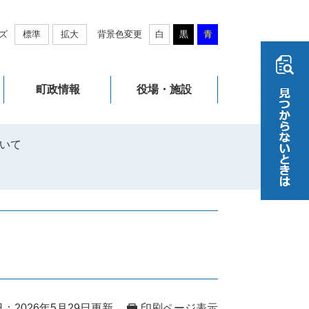
ズ
標準
拡大
背景色変更
白
黒
青
町政情報
役場・施設
いて
：2026年5月29日更新
印刷ページ表示