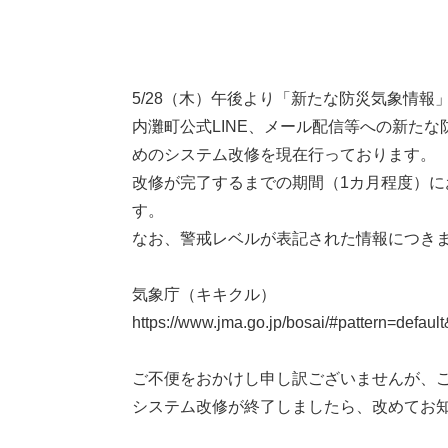
本
5/28（木）午後より「新たな防災気象情報
文
内灘町公式LINE、メール配信等への新た
めのシステム改修を現在行っております。
改修が完了するまでの期間（1カ月程度）
す。
なお、警戒レベルが表記された情報につき
気象庁（キキクル）
https://www.jma.go.jp/bosai/#pattern=def
ご不便をおかけし申し訳ございませんが、
システム改修が終了しましたら、改めてお