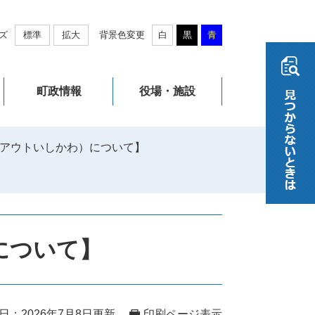
ズ
標準
拡大
背景色変更
白
黒
青
町政情報
役場・施設
アウトいしかわ）について】
について】
日：2026年7月8日更新
印刷ページ表示