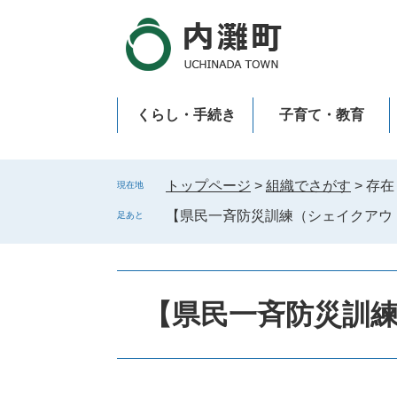
ペ
メ
ー
ニ
ジ
ュ
の
ー
先
を
くらし・手続き
子育て・教育
頭
飛
で
ば
新型コロナウイルス感染症
す
し
。
て
トップページ
>
組織でさがす
>
存在
現在地
本
【県民一斉防災訓練（シェイクアウ
足あと
文
へ
【県民一斉防災訓