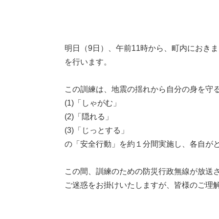
本
明日（9日）、午前11時から、町内におき
文
を行います。
この訓練は、地震の揺れから自分の身を守
(1)「しゃがむ」
(2)「隠れる」
(3)「じっとする」
の「安全行動」を約１分間実施し、各自が
この間、訓練のための防災行政無線が放送
ご迷惑をお掛けいたしますが、皆様のご理