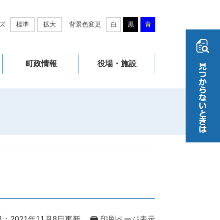
ズ
標準
拡大
背景色変更
白
黒
青
町政情報
役場・施設
：2021年11月8日更新
印刷ページ表示