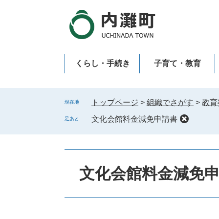
ペ
メ
ー
ニ
ジ
ュ
の
ー
先
を
くらし・手続き
子育て・教育
頭
飛
で
ば
新型コロナウイルス感染症
す
し
。
て
トップページ
>
組織でさがす
>
教育
現在地
本
文化会館料金減免申請書
足あと
文
へ
文化会館料金減免