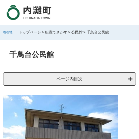
ペ
メ
ー
ニ
ジ
ュ
の
ー
先
を
トップページ
>
組織でさがす
>
公民館
>
千鳥台公民館
現在地
頭
飛
で
ば
本
す
し
文
千鳥台公民館
。
て
本
文
へ
ページ内目次