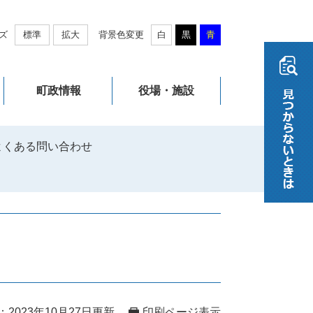
ズ
標準
拡大
背景色変更
白
黒
青
町政情報
役場・施設
よくある問い合わせ
2023年10月27日更新
印刷ページ表示