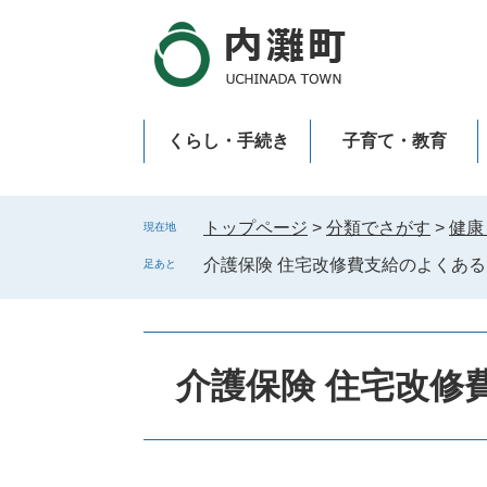
ペ
メ
ー
ニ
ジ
ュ
の
ー
先
を
くらし・手続き
子育て・教育
頭
飛
で
ば
新型コロナウイルス感染症
す
し
。
て
トップページ
>
分類でさがす
>
健康
現在地
本
介護保険 住宅改修費支給のよくあ
足あと
文
へ
介護保険 住宅改修