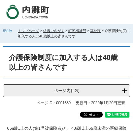
ペ
メ
ー
ニ
ジ
ュ
の
ー
先
を
トップページ
>
組織でさがす
>
町民福祉部
>
福祉課
>
介護保険制度に
現在地
頭
飛
加入する人は40歳以上の皆さんです
で
ば
す
し
。
て
介護保険制度に加入する人は40歳
本
文
以上の皆さんです
へ
ページ内目次
ページID：0001589
更新日：2022年1月20日更新
本
65歳以上の人(第1号被保険者)と、40歳以上65歳未満の医療保険
文