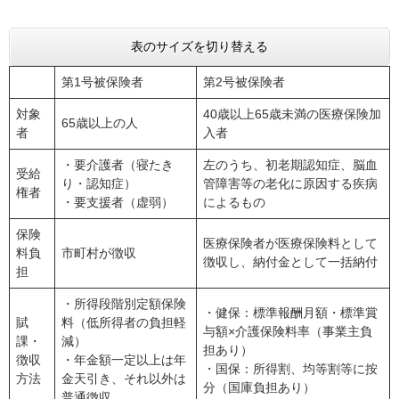
表のサイズを切り替える
第1号被保険者
第2号被保険者
対象
40歳以上65歳未満の医療保険加
65歳以上の人
者
入者
・要介護者（寝たき
左のうち、初老期認知症、脳血
受給
り・認知症）
管障害等の老化に原因する疾病
権者
・要支援者（虚弱）
によるもの
保険
医療保険者が医療保険料として
料負
市町村が徴収
徴収し、納付金として一括納付
担
・所得段階別定額保険
・健保：標準報酬月額・標準賞
賦
料（低所得者の負担軽
与額×介護保険料率（事業主負
課・
減）
担あり）
徴収
・年金額一定以上は年
・国保：所得割、均等割等に按
方法
金天引き、それ以外は
分（国庫負担あり）
普通徴収