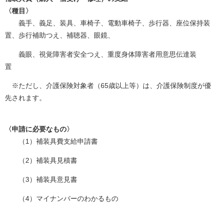
〈種目〉
義手、義足、装具、車椅子、電動車椅子、歩行器、座位保持装
置、歩行補助つえ、補聴器、眼鏡、
義眼、視覚障害者安全つえ、重度身体障害者用意思伝達装
置
※ただし、介護保険対象者（65歳以上等）は、介護保険制度が優
先されます。
〈申請に必要なもの〉
（1）補装具費支給申請書
（2）補装具見積書
（3）補装具意見書
（4）マイナンバーのわかるもの