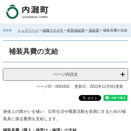
ペ
メ
ー
ニ
ジ
ュ
の
ー
先
を
トップページ
>
組織でさがす
>
町民福祉部
>
福祉課
>
補装具費の支給
現在地
頭
飛
で
ば
す
し
補装具費の支給
。
て
本
文
へ
ページ内目次
ページID：0001602
更新日：2021年11月8日更新
本
身体上の障がいを補い、日常生活や職業活動を容易にするための補
文
装具に係る費用を支給します。
補装具費（購入・借受け・修理）の支給