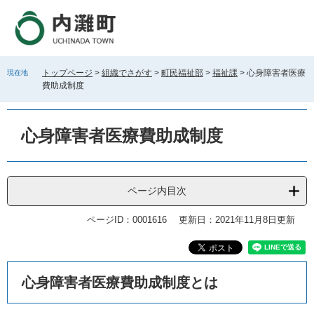
ペ
メ
ー
ニ
ジ
ュ
の
ー
先
を
トップページ
>
組織でさがす
>
町民福祉部
>
福祉課
>
心身障害者医療
現在地
頭
飛
費助成制度
で
ば
す
し
。
て
心身障害者医療費助成制度
本
文
へ
ページ内目次
ページID：0001616
更新日：2021年11月8日更新
本
心身障害者医療費助成制度とは
文