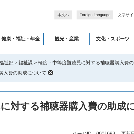
本文へ
Foreign Language
文字サイ
健康・福祉・年金
観光・産業
文化・スポーツ
福祉部
>
福祉課
>
軽度・中等度難聴児に対する補聴器購入費の
購入費の助成について
児に対する補聴器購入費の助成
ページID：0001693
更新日