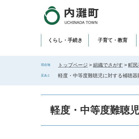
ペ
メ
ー
ニ
ジ
ュ
の
ー
先
を
くらし・手続き
子育て・教育
頭
飛
で
ば
新型コロナウイルス感染症
す
し
。
て
トップページ
>
組織でさがす
>
町民
現在地
本
軽度・中等度難聴児に対する補聴器
足あと
文
へ
軽度・中等度難聴