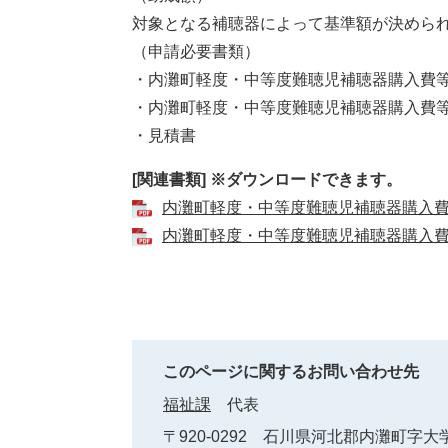
対象となる補聴器によって基準額が決めら
（申請必要書類）
・内灘町軽度・中等度難聴児補聴器購入費
・内灘町軽度・中等度難聴児補聴器購入費
・見積書
[関連書類] ※ダウンロードできます。
内灘町軽度・中等度難聴児補聴器購入
内灘町軽度・中等度難聴児補聴器購入
このページに関するお問い合わせ先
福祉課
代表
〒920-0292
石川県河北郡内灘町字大学