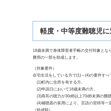
本
軽度・中等度難聴児に
文
18歳未満で身体障害者手帳の交付対象とな
費用の一部を助成します。
（対象要件）
在宅生活をしている方で(1)～(4)の要件す
(1)町内に住所を有する方。
(2)申請日において18歳未満の方。
(3)両耳の聴力が30dB以上70dB未満
(4)補聴器の装用により、言語の習得等一
（助成額）