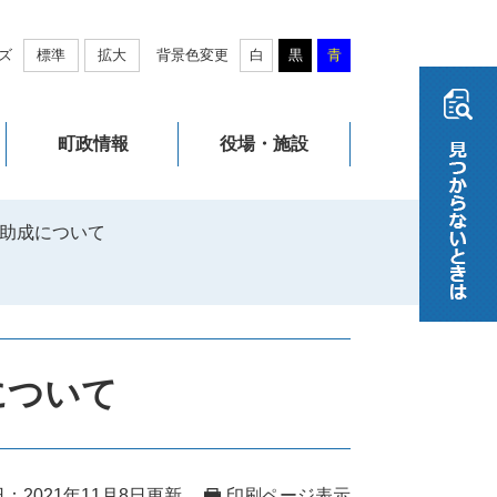
ズ
標準
拡大
背景色変更
白
黒
青
町政情報
役場・施設
助成について
について
：2021年11月8日更新
印刷ページ表示