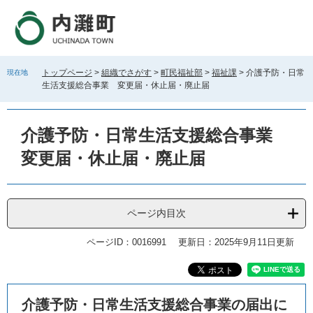
ペ
メ
ー
ニ
ジ
ュ
の
ー
先
を
トップページ
>
組織でさがす
>
町民福祉部
>
福祉課
>
介護予防・日常
現在地
頭
飛
生活支援総合事業 変更届・休止届・廃止届
で
ば
す
し
。
て
介護予防・日常生活支援総合事業
本
文
変更届・休止届・廃止届
へ
ページ内目次
ページID：0016991
更新日：2025年9月11日更新
本
​介護予防・日常生活支援総合事業の届出に
文