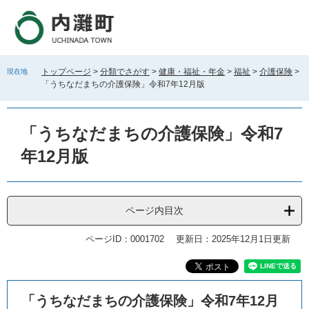
ペ
メ
ー
ニ
ジ
ュ
の
ー
先
を
トップページ
>
分類でさがす
>
健康・福祉・年金
>
福祉
>
介護保険
>
現在地
頭
飛
「うちなだまちの介護保険」令和7年12月版
で
ば
す
し
。
て
「うちなだまちの介護保険」令和7
本
文
年12月版
へ
ページ内目次
ページID：0001702
更新日：2025年12月1日更新
本
「うちなだまちの介護保険」令和7年12月
文