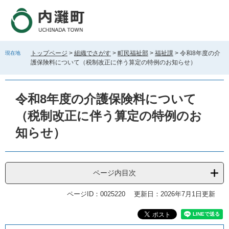
ペ
メ
ー
ニ
ジ
ュ
の
ー
先
を
トップページ
>
組織でさがす
>
町民福祉部
>
福祉課
>
令和8年度の介
現在地
頭
飛
護保険料について（税制改正に伴う算定の特例のお知らせ）
で
ば
す
し
。
て
令和8年度の介護保険料について
本
文
（税制改正に伴う算定の特例のお
へ
知らせ）
ページ内目次
ページID：0025220
更新日：2026年7月1日更新