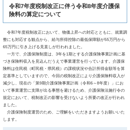
本
令和7年度税制改正に伴う令和8年度介護保
文
険料の算定について
令和7年度税制改正において、物価上昇への対応とともに、就業調
整にも対応する観点から、給与所得控除の最低保障額が55万円から
65万円に引き上げる見直しが行われました。
一方で、介護保険制度は、3年を1期とする介護保険事業計画に基
づき保険料収入を見込んだうえで事業運営を行っています。介護保
険料は住民税（町民税・県民税）の課税状況や合計所得金額等を算
定基準としていますので、今回の税制改正により介護保険料収入が
減少し、現在の「第9期介護保険事業計画（令和6～8年度）」にお
いて事業運営に支障が出る事態を避けるため、介護保険法施行令の
規定において、税制改正の影響を受けないよう所要の改正が行われ
ました。
介護保険制度運営のため、ご理解をいただきますようお願いいた
します。