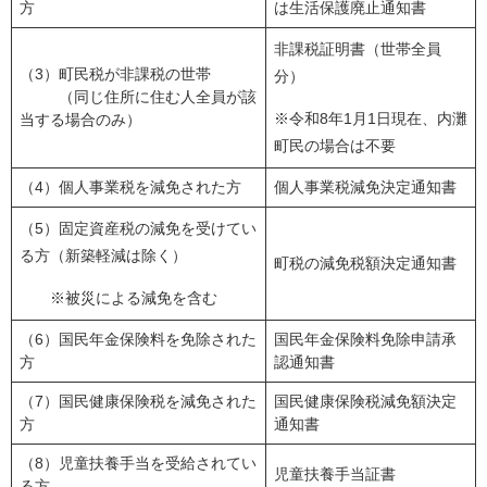
方
は生活保護廃止通知書
非課税証明書（世帯全員
（3）町民税が非課税の世帯
分）
（同じ住所に住む人全員が該
※令和8年1月1日現在、内灘
当する場合のみ）
町民の場合は不要
（4）個人事業税を減免された方
個人事業税減免決定通知書
（5）固定資産税の減免を受けてい
る方（新築軽減は除く）
町税の減免税額決定通知書
※被災による減免を含む
（6）国民年金保険料を免除された
国民年金保険料免除申請承
方
認通知書
（7）国民健康保険税を減免された
国民健康保険税減免額決定
方
通知書
（8）児童扶養手当を受給されてい
児童扶養手当証書
る方