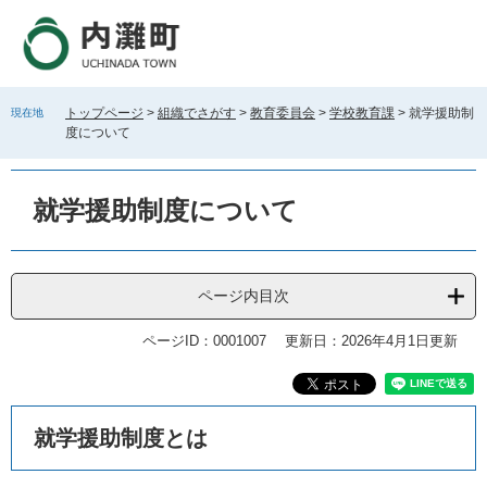
ペ
メ
ー
ニ
ジ
ュ
の
ー
先
を
トップページ
>
組織でさがす
>
教育委員会
>
学校教育課
>
就学援助制
現在地
頭
飛
度について
で
ば
す
し
。
て
就学援助制度について
本
文
へ
ページ内目次
ページID：0001007
更新日：2026年4月1日更新
本
就学援助制度とは
文