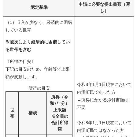
申請に必要な提出書類（写
認定基準
し）
（1）収入が少なく、経済的に困窮
している世帯
※被災により経済的に困窮してい
る世帯を含む
《所得の目安》
下記は目安のため、年齢等で上限
額が変動します。
令和8年1月1日現在において
所得の目安
内灘町民であった方
所得（令
→所得にかかる添付書類は
和7年分）
不要
世
上限額
構成
帯
※全員の
合計所得
令和8年1月1日現在において
額
内灘町民ではなかった方