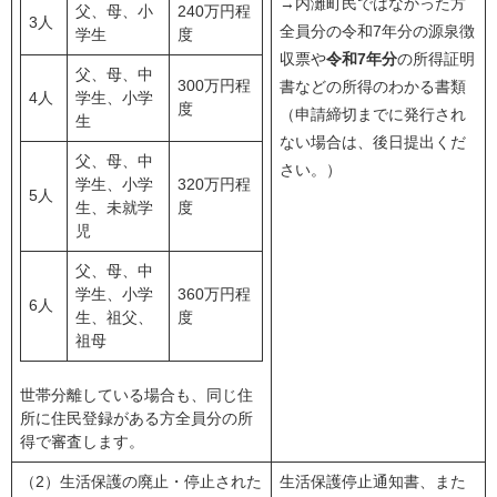
→内灘町民ではなかった方
父、母、小
240万円程
3人
全員分の令和7年分の源泉徴
学生
度
収票や
令和7年分
の所得証明
父、母、中
300万円程
書などの所得のわかる書類
4人
学生、小学
度
（申請締切までに発行され
生
ない場合は、後日提出くだ
父、母、中
さい。）
学生、小学
320万円程
5人
生、未就学
度
児
父、母、中
学生、小学
360万円程
6人
生、祖父、
度
祖母
世帯分離している場合も、同じ住
所に住民登録がある方全員分の所
得で審査します。
（2）生活保護の廃止・停止された
生活保護停止通知書、また