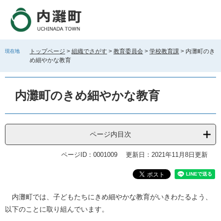
ペ
メ
ー
ニ
ジ
ュ
の
ー
先
を
トップページ
>
組織でさがす
>
教育委員会
>
学校教育課
>
内灘町のき
現在地
頭
飛
め細やかな教育
で
ば
す
し
。
て
内灘町のきめ細やかな教育
本
文
へ
ページ内目次
ページID：0001009
更新日：2021年11月8日更新
本
内灘町では、子どもたちにきめ細やかな教育がいきわたるよう、
文
以下のことに取り組んでいます。