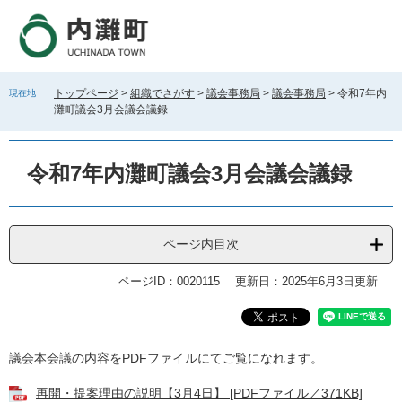
ペ
メ
ー
ニ
ジ
ュ
の
ー
先
を
トップページ
>
組織でさがす
>
議会事務局
>
議会事務局
>
令和7年内
現在地
頭
飛
灘町議会3月会議会議録
で
ば
す
し
。
て
令和7年内灘町議会3月会議会議録
本
文
へ
ページ内目次
ページID：0020115
更新日：2025年6月3日更新
本
議会本会議の内容をPDFファイルにてご覧になれます。
文
​再開・提案理由の説明【3月4日】 [PDFファイル／371KB]