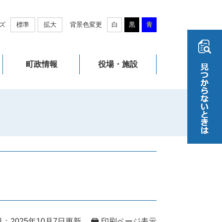
ズ
標準
拡大
背景色変更
白
黒
青
町政情報
役場・施設
：2025年10月7日更新
印刷ページ表示