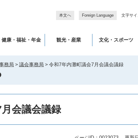
本文へ
Foreign Language
文字サイ
健康・福祉・年金
観光・産業
文化・スポーツ
事務局
>
議会事務局
>
令和7年内灘町議会7月会議会議録
7月会議会議録
ページID：0023073
更新日