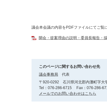
本
議会本会議の内容をPDFファイルにてご覧
文
​開会・提案理由の説明・委員長報告・採決【
このページに関するお問い合わせ先
議会事務局
代表
〒920-0292
石川県河北郡内灘町字大学
Tel：076-286-6715
Fax：076-286-67
メールでのお問い合わせはこちら