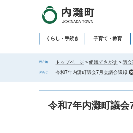
ペ
メ
ー
ニ
ジ
ュ
の
ー
先
を
くらし・手続き
子育て・教育
頭
飛
で
ば
新型コロナウイルス感染症
す
し
。
て
トップページ
>
組織でさがす
>
議会
現在地
本
令和7年内灘町議会7月会議会議録
足あと
文
へ
令和7年内灘町議会