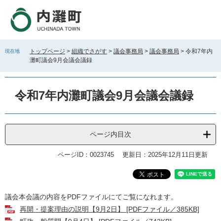
ペ
メ
ー
ニ
ジ
ュ
の
ー
先
を
トップページ
>
組織でさがす
>
議会事務局
>
議会事務局
>
令和7年内
現在地
頭
飛
灘町議会9月会議会議録
で
ば
す
し
。
て
令和7年内灘町議会9月会議会議録
本
文
へ
ページ内目次
ページID：0023745
更新日：2025年12月11日更新
本
議会本会議の内容をPDFファイルにてご覧になれます。
文
​再開・提案理由の説明【9月2日】 [PDFファイル／385KB]