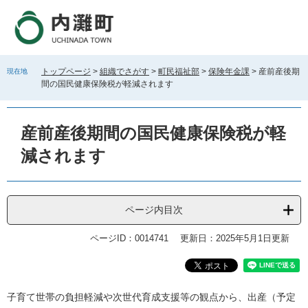
ペ
メ
ー
ニ
ジ
ュ
の
ー
先
を
トップページ
>
組織でさがす
>
町民福祉部
>
保険年金課
>
産前産後期
現在地
頭
飛
間の国民健康保険税が軽減されます
で
ば
す
し
。
て
産前産後期間の国民健康保険税が軽
本
文
減されます
へ
ページ内目次
ページID：0014741
更新日：2025年5月1日更新
本
子育て世帯の負担軽減や次世代育成支援等の観点から、出産（予定
文