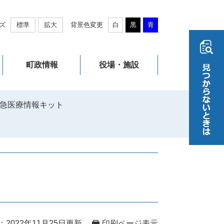
ズ
標準
拡大
背景色変更
白
黒
青
町政情報
役場・施設
急医療情報キット
2022年11月25日更新
印刷ページ表示