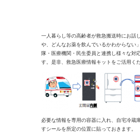
本
一人暮らし等の高齢者が救急搬送時にお話
文
や、どんなお薬を飲んでいるかわからない
隊・医療機関・民生委員と連携し様々な対
す。是非、救急医療情報キットをご活用くだ
必要な情報を専用の容器に入れ、自宅冷蔵
すシールを所定の位置に貼っておきます。