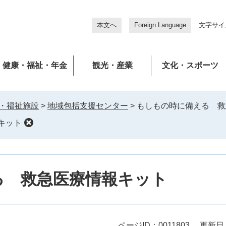
本文へ
Foreign Language
文字サイ
健康・福祉・年金
観光・産業
文化・スポーツ
・福祉施設
>
地域包括支援センター
>
もしもの時に備える 救
キット
る 救急医療情報キット
ページID：0011803
更新日：