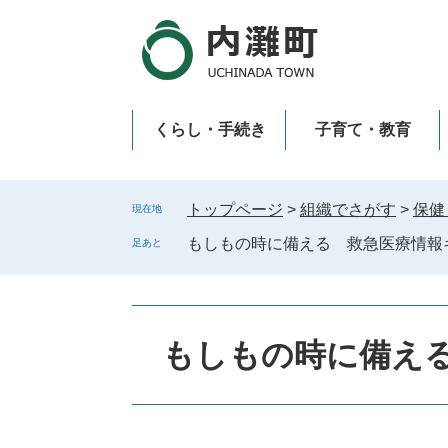
ペ
メ
ー
ニ
ジ
ュ
の
ー
先
を
くらし・手続き
子育て・教育
頭
飛
で
ば
新型コロナウイルス感染症
す
し
。
て
トップページ
>
組織でさがす
>
保健
現在地
本
もしもの時に備える 救急医療情報
足あと
文
へ
もしもの時に備え