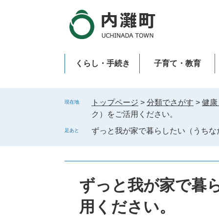
ペ
メ
ー
ニ
ジ
ュ
の
ー
先
を
くらし・手続き
子育て・教育
頭
飛
で
ば
新型コロナウイルス感染症
す
し
。
て
トップページ
>
分類でさがす
>
健康
現在地
本
ク）をご活用ください。
文
ずっと我が家で暮らしたい（うちな
足あと
へ
ずっと我が家で暮
用ください。