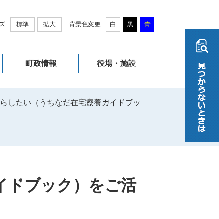
ズ
標準
拡大
背景色変更
白
黒
青
町政情報
役場・施設
らしたい（うちなだ在宅療養ガイドブッ
イドブック）をご活