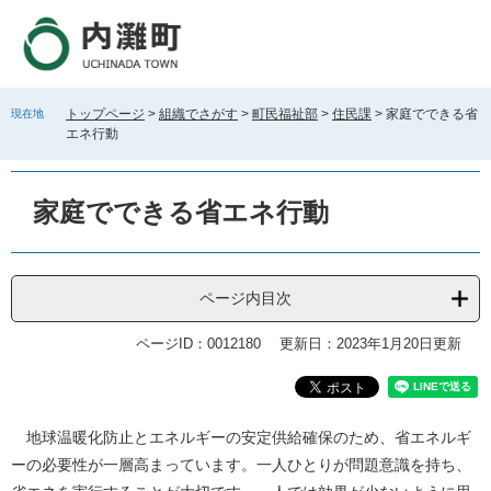
ペ
メ
ー
ニ
ジ
ュ
の
ー
先
を
トップページ
>
組織でさがす
>
町民福祉部
>
住民課
>
家庭でできる省
現在地
頭
飛
エネ行動
で
ば
す
し
。
て
家庭でできる省エネ行動
本
文
へ
ページ内目次
ページID：0012180
更新日：2023年1月20日更新
本
地球温暖化防止とエネルギーの安定供給確保のため、省エネルギ
文
ーの必要性が一層高まっています。一人ひとりが問題意識を持ち、