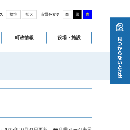
ズ
標準
拡大
背景色変更
白
黒
青
町政情報
役場・施設
会
2025年10月31日更新
印刷ページ表示