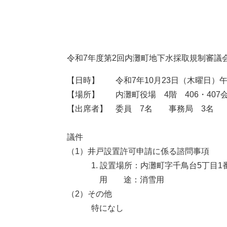
本
令和7年度第2回内灘町地下水採取規制審議
文
【日時】 令和7年10月23日（木曜日）午後
【場所】 内灘町役場 4階 406・407
【出席者】 委員 7名 事務局 3名
議件
（1）井戸設置許可申請に係る諮問事項
1. 設置場所：内灘町字千鳥台5丁目1
用 途：消雪用
（2）その他
特になし