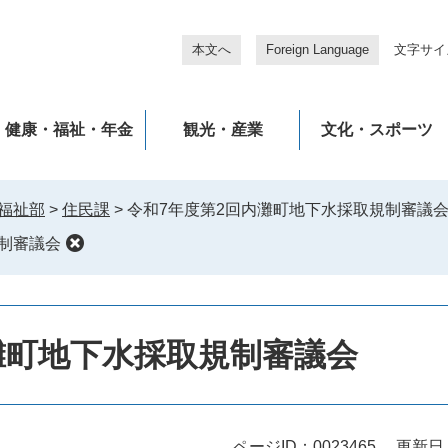
本文へ
Foreign Language
文字サイ
健康・福祉・年金
観光・産業
文化・スポーツ
福祉部
>
住民課
>
令和7年度第2回内灘町地下水採取規制審議
制審議会
灘町地下水採取規制審議会
ページID：0023465
更新日：