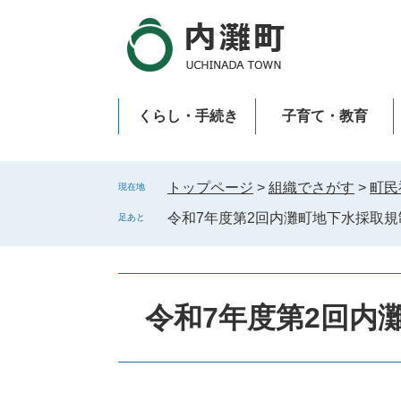
ペ
メ
ー
ニ
ジ
ュ
の
ー
先
を
くらし・手続き
子育て・教育
頭
飛
で
ば
新型コロナウイルス感染症
す
し
。
て
トップページ
>
組織でさがす
>
町民
現在地
本
令和7年度第2回内灘町地下水採取規
足あと
文
へ
令和7年度第2回内