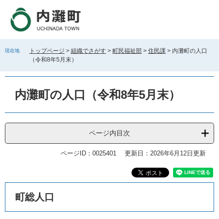
ペ
メ
ー
ニ
ジ
ュ
の
ー
先
を
トップページ
>
組織でさがす
>
町民福祉部
>
住民課
>
内灘町の人口
現在地
頭
飛
（令和8年5月末）
で
ば
す
し
。
て
内灘町の人口（令和8年5月末）
本
文
へ
ページ内目次
ページID：0025401
更新日：2026年6月12日更新
本
町総人口
文