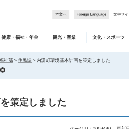
本文へ
Foreign Language
文字サイ
健康・福祉・年金
観光・産業
文化・スポーツ
福祉部
>
住民課
>
内灘町環境基本計画を策定しました
画を策定しました
ページID：0009440
更新日