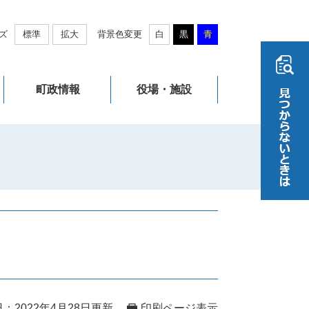
ズ
標準
拡大
背景色変更
白
黒
青
町政情報
役場・施設
：2022年4月28日更新
印刷ページ表示