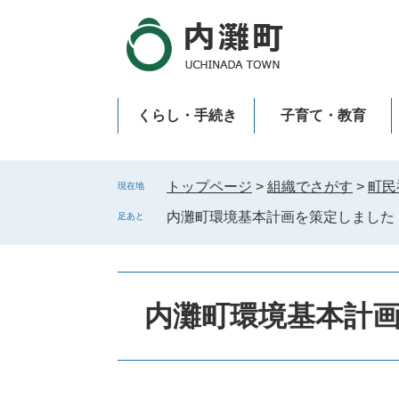
ペ
メ
ー
ニ
ジ
ュ
の
ー
先
を
くらし・手続き
子育て・教育
頭
飛
で
ば
新型コロナウイルス感染症
す
し
。
て
トップページ
>
組織でさがす
>
町民
現在地
本
内灘町環境基本計画を策定しました
足あと
文
へ
内灘町環境基本計