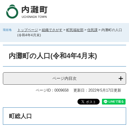
ペ
メ
ー
ニ
ジ
ュ
の
ー
先
を
トップページ
>
組織でさがす
>
町民福祉部
>
住民課
>
内灘町の人口
現在地
頭
飛
(令和4年4月末)
で
ば
す
し
。
て
内灘町の人口(令和4年4月末)
本
文
へ
ページ内目次
ページID：0009658
更新日：2022年5月17日更新
本
町総人口
文