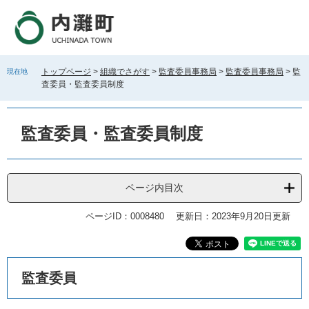
ペ
メ
ー
ニ
ジ
ュ
の
ー
先
を
トップページ
>
組織でさがす
>
監査委員事務局
>
監査委員事務局
>
監
現在地
頭
飛
査委員・監査委員制度
で
ば
す
し
。
て
監査委員・監査委員制度
本
文
へ
ページ内目次
ページID：0008480
更新日：2023年9月20日更新
本
監査委員
文