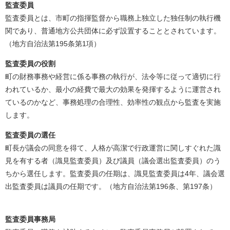
監査委員
監査委員とは、市町の指揮監督から職務上独立した独任制の執行機
関であり、普通地方公共団体に必ず設置することとされています。
（地方自治法第195条第1項）
監査委員の役割
町の財務事務や経営に係る事務の執行が、法令等に従って適切に行
われているか、最小の経費で最大の効果を発揮するように運営され
ているのかなど、事務処理の合理性、効率性の観点から監査を実施
します。
監査委員の選任
町長が議会の同意を得て、人格が高潔で行政運営に関しすぐれた識
見を有する者（識見監査委員）及び議員（議会選出監査委員）のう
ちから選任します。監査委員の任期は、識見監査委員は4年、議会選
出監査委員は議員の任期です。（地方自治法第196条、第197条）
監査委員事務局