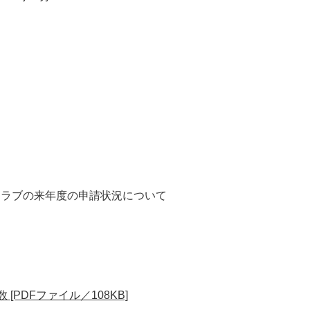
ラブの来年度の申請状況について
て
PDFファイル／108KB]