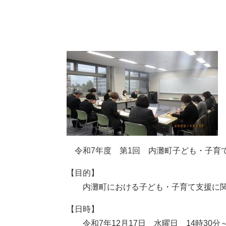
本
文
令和7年度 第1回 内灘町子ども・子育
【目的】
内灘町における子ども・子育て支援に関
【日時】
令和7年12月17日 水曜日 14時30分～