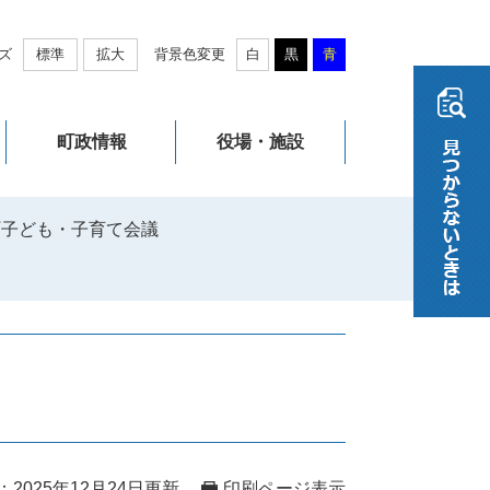
ズ
標準
拡大
背景色変更
白
黒
青
町政情報
役場・施設
町子ども・子育て会議
2025年12月24日更新
印刷ページ表示