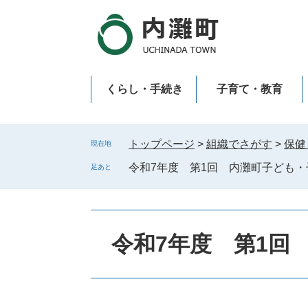
ペ
メ
ー
ニ
ジ
ュ
の
ー
先
を
くらし・手続き
子育て・教育
頭
飛
で
ば
新型コロナウイルス感染症
す
し
。
て
トップページ
>
組織でさがす
>
保健
現在地
本
令和7年度 第1回 内灘町子ども
足あと
文
へ
令和7年度 第1回