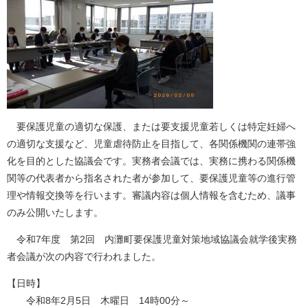
文
要保護児童の適切な保護、または要支援児童若しくは特定妊婦へ
の適切な支援など、児童虐待防止を目指して、各関係機関の連帯強
化を目的とした協議会です。実務者会議では、実務に携わる関係機
関等の代表者から指名された者が参加して、要保護児童等の進行管
理や情報交換等を行います。審議内容は個人情報を含むため、議事
のみ公開いたします。
令和7年度 第2回 内灘町要保護児童対策地域協議会就学後実務
者会議が次の内容で行われました。
【日時】
令和8年2月5日 木曜日 14時00分～