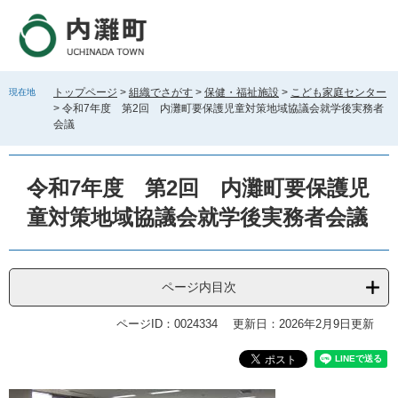
ペ
メ
ー
ニ
ジ
ュ
の
ー
先
を
トップページ
>
組織でさがす
>
保健・福祉施設
>
こども家庭センター
現在地
頭
飛
>
令和7年度 第2回 内灘町要保護児童対策地域協議会就学後実務者
で
ば
会議
す
し
。
て
本
令和7年度 第2回 内灘町要保護児
文
童対策地域協議会就学後実務者会議
へ
ページ内目次
ページID：0024334
更新日：2026年2月9日更新
本