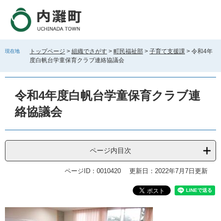
ペ
メ
ー
ニ
ジ
ュ
の
ー
先
を
トップページ
>
組織でさがす
>
町民福祉部
>
子育て支援課
>
令和4年
現在地
頭
飛
度白帆台学童保育クラブ連絡協議会
で
ば
す
し
。
て
令和4年度白帆台学童保育クラブ連
本
文
絡協議会
へ
ページ内目次
ページID：0010420
更新日：2022年7月7日更新
本
文