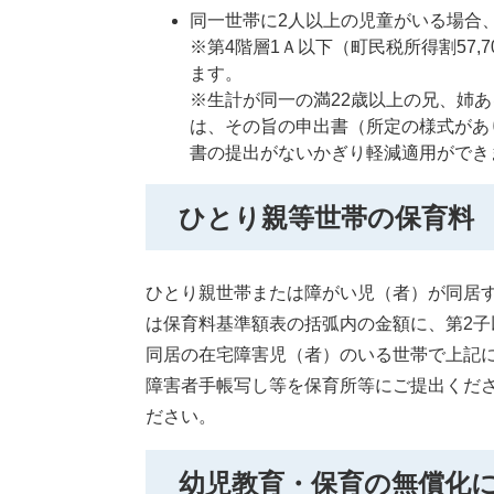
同一世帯に2人以上の児童がいる場合
※第4階層1Ａ以下（町民税所得割57
ます。
※生計が同一の満22歳以上の兄、姉
は、その旨の申出書（所定の様式があ
書の提出がないかぎり軽減適用ができ
ひとり親等世帯の保育料
ひとり親世帯または障がい児（者）が同居する
は保育料基準額表の括弧内の金額に、第2子
同居の在宅障害児（者）のいる世帯で上記
障害者手帳写し等を保育所等にご提出くだ
ださい。
幼児教育・保育の無償化