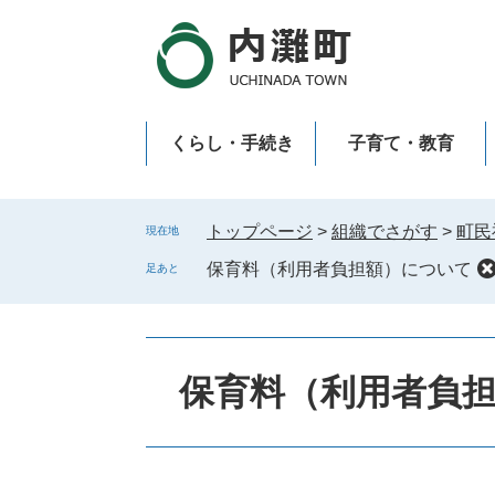
ペ
メ
ー
ニ
ジ
ュ
の
ー
先
を
くらし・手続き
子育て・教育
頭
飛
で
ば
新型コロナウイルス感染症
す
し
。
て
トップページ
>
組織でさがす
>
町民
現在地
本
保育料（利用者負担額）について
足あと
文
へ
保育料（利用者負