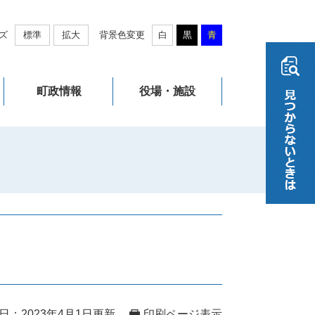
ズ
標準
拡大
背景色変更
白
黒
青
町政情報
役場・施設
日：2023年4月1日更新
印刷ページ表示