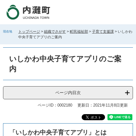
ペ
メ
ー
ニ
ジ
ュ
の
ー
先
を
トップページ
>
組織でさがす
>
町民福祉部
>
子育て支援課
>
いしかわ
現在地
頭
飛
中央子育てアプリのご案内
で
ば
す
し
。
て
いしかわ中央子育てアプリのご案
本
文
内
へ
ページ内目次
ページID：0002180
更新日：2021年11月8日更新
本
「いしかわ中央子育てアプリ」とは
文