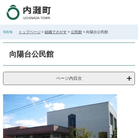
ペ
メ
ー
ニ
ジ
ュ
の
ー
先
を
トップページ
>
組織でさがす
>
公民館
>
向陽台公民館
現在地
頭
飛
で
ば
本
す
し
文
向陽台公民館
。
て
本
文
へ
ページ内目次