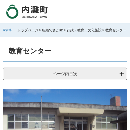
ペ
メ
ー
ニ
ジ
ュ
の
ー
先
を
トップページ
>
組織でさがす
>
行政・教育・文化施設
>
教育センター
現在地
頭
飛
で
ば
本
す
し
文
教育センター
。
て
本
文
へ
ページ内目次