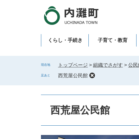
ペ
メ
ー
ニ
ジ
ュ
の
ー
先
を
くらし・手続き
子育て・教育
頭
飛
で
ば
新型コロナウイルス感染症
す
し
。
て
トップページ
>
組織でさがす
>
公民
現在地
本
西荒屋公民館
足あと
文
へ
本
文
西荒屋公民館