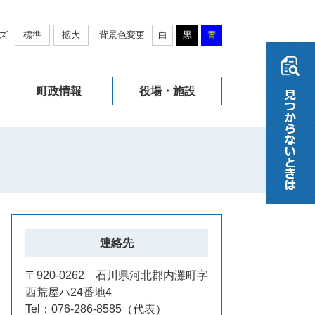
ズ
標準
拡大
背景色変更
白
黒
青
町政情報
役場・施設
連絡先
〒920-0262 石川県河北郡内灘町字
西荒屋ハ24番地4
Tel：076-286-8585
代表