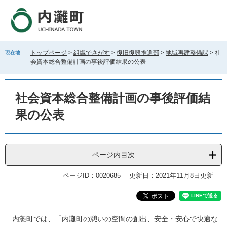
ペ
メ
ー
ニ
ジ
ュ
の
ー
先
を
トップページ
>
組織でさがす
>
復旧復興推進部
>
地域再建整備課
>
社
現在地
頭
飛
会資本総合整備計画の事後評価結果の公表
で
ば
す
し
。
て
社会資本総合整備計画の事後評価結
本
文
果の公表
へ
ページ内目次
ページID：0020685
更新日：2021年11月8日更新
本
内灘町では、「内灘町の憩いの空間の創出、安全・安心で快適な
文