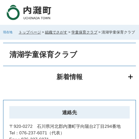
ペ
メ
ー
ニ
ジ
ュ
の
ー
先
を
トップページ
>
組織でさがす
>
学童保育クラブ
>
清湖学童保育クラブ
現在地
頭
飛
で
ば
本
す
し
文
清湖学童保育クラブ
。
て
本
文
へ
新着情報
連絡先
〒920-0272 石川県河北郡内灘町字向陽台2丁目294番地
Tel：076-237-6071
代表