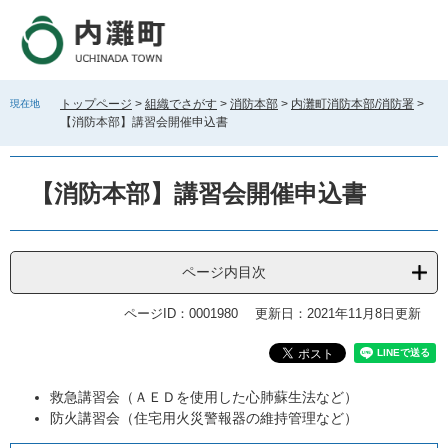
ペ
メ
ー
ニ
ジ
ュ
の
ー
先
を
トップページ
>
組織でさがす
>
消防本部
>
内灘町消防本部/消防署
>
現在地
頭
飛
【消防本部】講習会開催申込書
で
ば
す
し
。
て
【消防本部】講習会開催申込書
本
文
へ
ページ内目次
ページID：0001980
更新日：2021年11月8日更新
本
救急講習会（ＡＥＤを使用した心肺蘇生法など）
文
防火講習会（住宅用火災警報器の維持管理など）