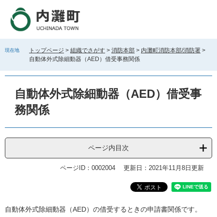
ペ
メ
ー
ニ
ジ
ュ
の
ー
先
を
トップページ
>
組織でさがす
>
消防本部
>
内灘町消防本部/消防署
>
現在地
頭
飛
自動体外式除細動器（AED）借受事務関係
で
ば
す
し
。
て
自動体外式除細動器（AED）借受事
本
文
務関係
へ
ページ内目次
ページID：0002004
更新日：2021年11月8日更新
本
自動体外式除細動器（AED）の借受するときの申請書関係です。
文