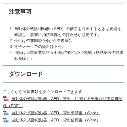
注意事項
自動体外式除細動器（AED）の借受を計画するときは要綱を
確認し、事前に消防本部との打合せが必要です。
受付は午前8時30分から午後5時。
電子メールでの提出は不可。
用紙は日本産業規格Ａ4用紙で白色かつ無地（感熱紙等の特殊
紙を除く）。
ダウンロード
こちらから関係書類をダウンロードできます。
自動体外式除細動器（AED）貸出しに関する要綱及び申請書関
係（PDF）
自動体外式除細動器（AED）貸出申請書（Word）
自動体外式除細動器（AED）貸出借用書（Word）