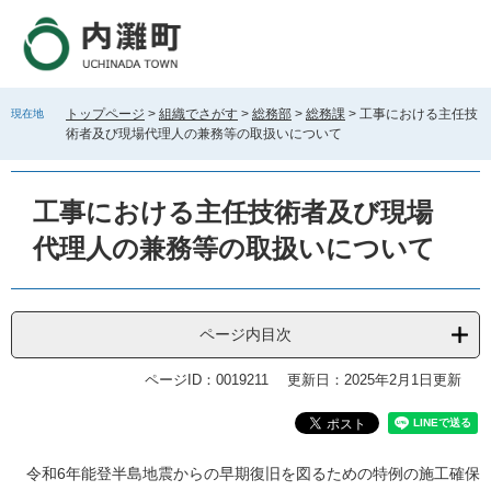
ペ
メ
ー
ニ
ジ
ュ
の
ー
先
を
トップページ
>
組織でさがす
>
総務部
>
総務課
>
工事における主任技
現在地
頭
飛
術者及び現場代理人の兼務等の取扱いについて
で
ば
す
し
。
て
工事における主任技術者及び現場
本
文
代理人の兼務等の取扱いについて
へ
ページ内目次
ページID：0019211
更新日：2025年2月1日更新
本
令和6年能登半島地震からの早期復旧を図るための特例の施工確保
文