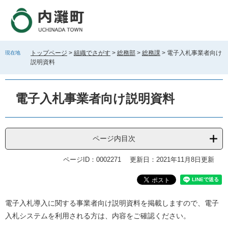
ペ
メ
ー
ニ
ジ
ュ
の
ー
先
を
トップページ
>
組織でさがす
>
総務部
>
総務課
>
電子入札事業者向け
現在地
頭
飛
説明資料
で
ば
す
し
。
て
電子入札事業者向け説明資料
本
文
へ
ページ内目次
ページID：0002271
更新日：2021年11月8日更新
本
電子入札導入に関する事業者向け説明資料を掲載しますので、電子
文
入札システムを利用される方は、内容をご確認ください。