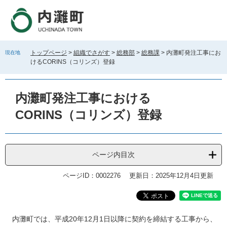
ペ
メ
ー
ニ
ジ
ュ
の
ー
先
を
トップページ
>
組織でさがす
>
総務部
>
総務課
>
内灘町発注工事にお
現在地
頭
飛
けるCORINS（コリンズ）登録
で
ば
す
し
。
て
内灘町発注工事における
本
文
CORINS（コリンズ）登録
へ
ページ内目次
ページID：0002276
更新日：2025年12月4日更新
本
内灘町では、平成20年12月1日以降に契約を締結する工事から、
文