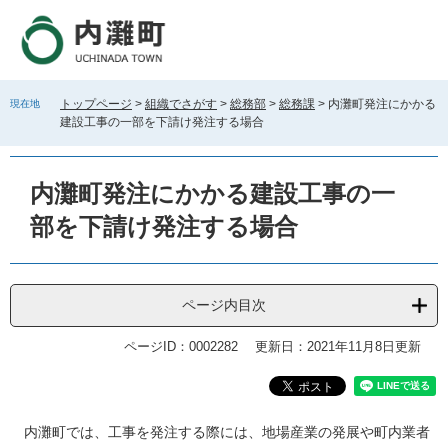
ペ
メ
ー
ニ
ジ
ュ
の
ー
先
を
トップページ
>
組織でさがす
>
総務部
>
総務課
>
内灘町発注にかかる
現在地
頭
飛
建設工事の一部を下請け発注する場合
で
ば
す
し
。
て
内灘町発注にかかる建設工事の一
本
文
部を下請け発注する場合
へ
ページ内目次
ページID：0002282
更新日：2021年11月8日更新
本
内灘町では、工事を発注する際には、地場産業の発展や町内業者
文