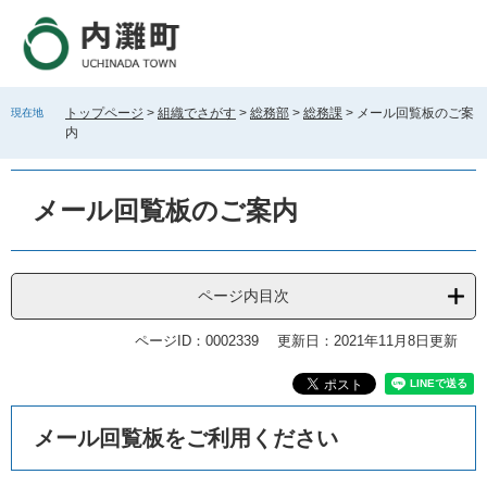
ペ
メ
ー
ニ
ジ
ュ
の
ー
先
を
トップページ
>
組織でさがす
>
総務部
>
総務課
>
メール回覧板のご案
現在地
頭
飛
内
で
ば
す
し
。
て
メール回覧板のご案内
本
文
へ
ページ内目次
ページID：0002339
更新日：2021年11月8日更新
本
メール回覧板をご利用ください
文