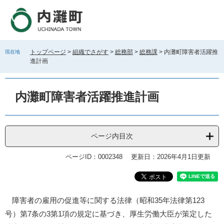
ペ
メ
ー
ニ
ジ
ュ
の
ー
先
を
トップページ
>
組織でさがす
>
総務部
>
総務課
>
内灘町障害者活躍推
現在地
頭
飛
進計画
で
ば
す
し
。
て
内灘町障害者活躍推進計画
本
文
へ
ページ内目次
ページID：0002348
更新日：2026年4月1日更新
本
障害者の雇用の促進等に関する法律（昭和35年法律第123
文
号）第7条の3第1項の規定に基づき、厚生労働大臣が策定した