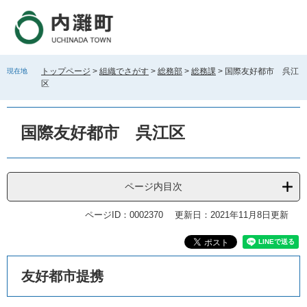
ペ
メ
ー
ニ
ジ
ュ
の
ー
先
を
トップページ
>
組織でさがす
>
総務部
>
総務課
>
国際友好都市 呉江
現在地
頭
飛
区
で
ば
す
し
。
て
国際友好都市 呉江区
本
文
へ
ページ内目次
ページID：0002370
更新日：2021年11月8日更新
本
友好都市提携
文