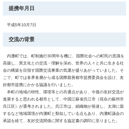
提携年月日
平成5年10月7日
交流の背景
内灘町では、町制施行30周年を機に、国際社会への町民の意識を
高揚し、異文化との交流・理解を深め、世界の人々と共に生きる社
会の構築を目指す国際交流事業の気運が盛りあがっていました。そ
こで、町では各界各層から成る国際親善都市提携委員会を設け、友
好都市提携にかかる協議を行いました。
本町の地域の特性、環境等との共通点があり、今後の友好交流が
進展すると思われる都市として、中国江蘇省呉江市（現在の蘇州市
呉江区）が選考されました。呉江市は、絹織物が発達し、太湖に面
するなど地域環境が内灘町と類似している点もあり、内灘町議会の
承認を経て、友好交流関係に関する協定書の調印に至りました。