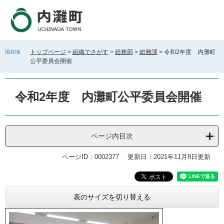
ペ
メ
ー
ニ
ジ
ュ
の
ー
先
を
トップページ
>
組織でさがす
>
総務部
>
総務課
>
令和2年度 内灘町
現在地
頭
飛
公平委員会開催
で
ば
す
し
。
て
令和2年度 内灘町公平委員会開催
本
文
へ
ページ内目次
ページID：0002377
更新日：2021年11月8日更新
本
表のサイズを切り替える
文