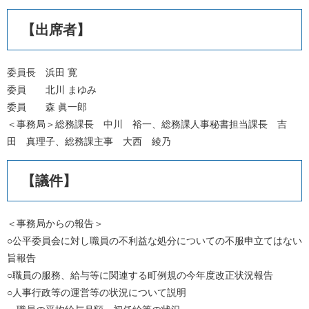
【出席者】
委員長 浜田 寛
委員 北川 まゆみ
委員 森 眞一郎
＜事務局＞総務課長 中川 裕一、総務課人事秘書担当課長 吉
田 真理子、総務課主事 大西 綾乃
【議件】
＜事務局からの報告＞
○公平委員会に対し職員の不利益な処分についての不服申立てはない
旨報告
○職員の服務、給与等に関連する町例規の今年度改正状況報告
○人事行政等の運営等の状況について説明