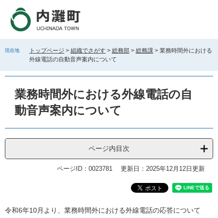
ペ
メ
ー
ニ
ジ
ュ
の
ー
先
を
トップページ
>
組織でさがす
>
総務部
>
総務課
>
業務時間外における
現在地
頭
飛
外線電話の自動音声案内について
で
ば
す
し
。
て
業務時間外における外線電話の自
本
文
動音声案内について
へ
ページ内目次
ページID：0023781
更新日：2025年12月12日更新
本
令和6年10月より、業務時間外における外線電話の応答について
文